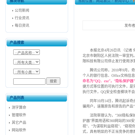
模块导航
当前位置：
网站首页
>
新闻中心
>
公司新闻
行业资讯
每日资讯
发布者：
产品搜索
本报北京4月26日讯 （记者
北京市朝阳区人民法院一审宣判
限科技有限公司停止发行使用涉案
腾讯公司称，2010年9月，
个人的银行信息、Office文档信
命名为“QQ．exe”，“隐私保
捷方式等位置的可执行文件，是
执行文件，QQ安全检查模块不
产品列表
同年10月14日，腾讯起诉奇
骗用户，诬蔑原告和原告的产品
测字算命
管理软件
法院审理认为，“360隐私保
护器”界面用语和360网站的3
其它产品
视”、“为谋取利益窥视”、“窥
网站软件
式，具有明显的不正当竞争的意