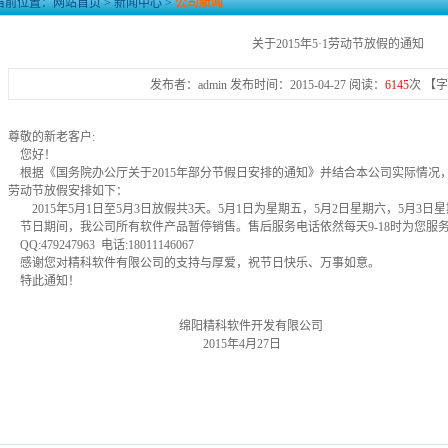
当前位置：
网站首页
>
新闻中心
>
公司新闻
关于2015年5·1劳动节放假的通知
发布者：admin 发布时间：2015-04-27 阅读：
6145
次 【
尊敬的新老客户:
您好！
根据《国务院办公厅关于2015年部分节假日安排的通知》并结合本公司实际情况，绵
劳动节放假安排如下：
2015年5月1日至5月3日放假共3天。5月1日为星期五，5月2日星期六，5月3日
节日期间，我公司所有软件产品暂停销售。售后服务电话依然每天9-18时为您服
QQ:479247963 电话:18011146067
感谢您对精科软件有限公司的支持与厚爱，祝节日快乐、万事如意。
特此通知！
绵阳精科软件开发有限公司
2015年4月27日