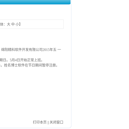
字体：
大
中
小
】
阳精科软件开发有限公司2015年五·一
星期日。5月4日开始正常上班。
务。姓名博士软件在节日期间暂停注册。
打印本页
||
关闭窗口