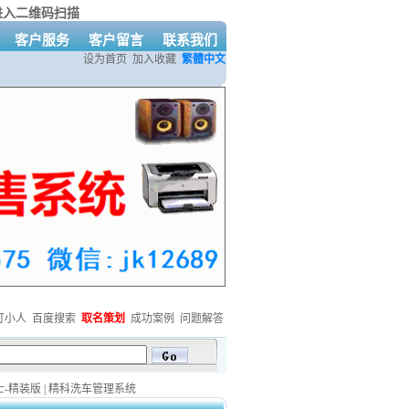
进入二维码扫描
客户服务
客户留言
联系我们
设为首页
加入收藏
繁體中文
打小人
百度搜索
取名策划
成功案例
问题解答
件活动开始啦！详情QQ咨询：479247963
欢迎免费下载精科系列软件
精科网站建
-精装版
|
精科洗车管理系统