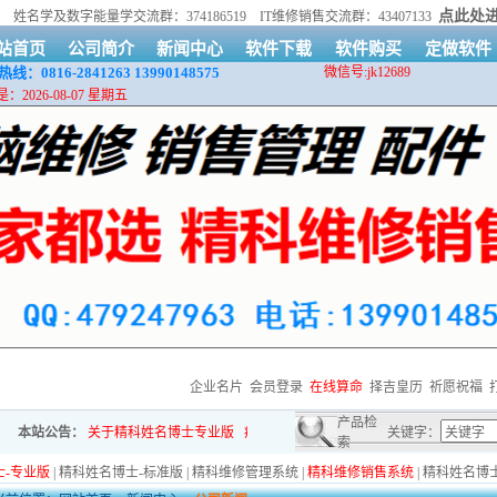
点此处
89
姓名学及数字能量学交流群：374186519 IT维修销售交流群：43407133
站首页
公司简介
新闻中心
软件下载
软件购买
定做软件
线：0816-2841263
13990148575
微信号:jk12689
：2026-08-07 星期五
企业名片
会员登录
在线算命
择吉皇历
祈愿祝福
产品检
本站公告：
关于精科姓名博士专业版
疫情期间，货物运输可能会延迟
关键字：
买软件送软
索
-专业版
|
精科姓名博士-标准版
|
精科维修管理系统
|
精科维修销售系统
|
精科姓名博士