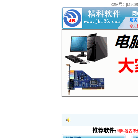
微信号：jk126
网
服务热
今天是
推荐软件:
精科姓名博士