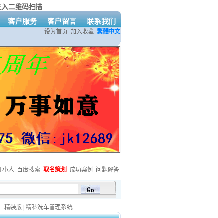
进入二维码扫描
客户服务
客户留言
联系我们
设为首页
加入收藏
繁體中文
打小人
百度搜索
取名策划
成功案例
问题解答
始啦！详情QQ咨询：479247963
欢迎免费下载精科系列软件
精科网站建设
-精装版
|
精科洗车管理系统