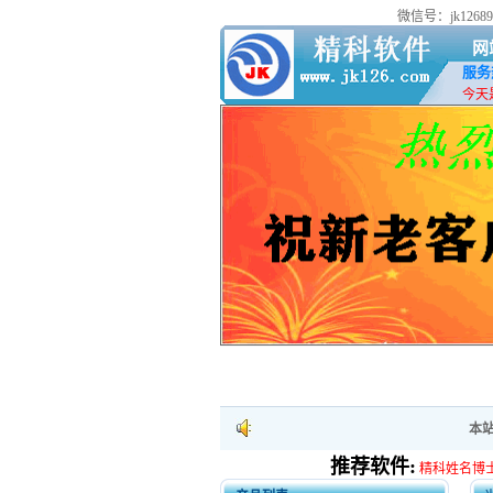
微信号：jk126
网
服务热
今天是
本站
推荐软件:
精科姓名博士