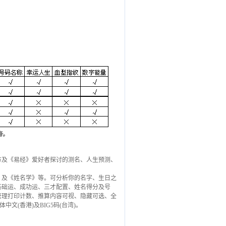
备。
及《易经》爱好者探讨的测名、人生预测、
及《姓名学》等。可分析你的名字、生日之
基础运、成功运、三才配置、姓名得分及号
管理打印计数、推算内容可视、隐藏可选、全
(香港)及BIG5码(台湾)。