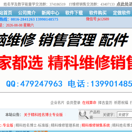
点此处
89
姓名学及数字能量学交流群：374186519 IT维修销售交流群：43407133
站首页
公司简介
新闻中心
软件下载
软件购买
定做软件
线：0816-2841263
13990148575
微信号:jk12689
：2026-08-08 星期六
企业名片
会员登录
在线算命
择吉皇历
祈愿祝福
产品检
本站公告：
关于精科姓名博士专业版
疫情期间，货物运输可能会延迟
关键字：
买软件送软件
索
-专业版
|
精科姓名博士-标准版
|
精科维修管理系统
|
精科维修销售系统
|
精科姓名博士