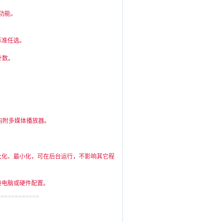
。
功能。
标准任选。
计数。
内附多媒体播放器。
大化、最小化，可在后台运行，不影响其它程
换电脑或硬件配置。
============