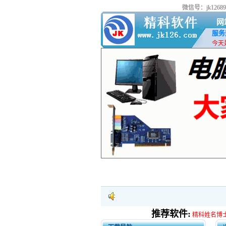
微信号：jk126
网
服务热
今天是
推荐软件:
精科姓名博士