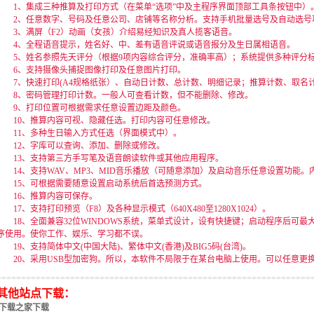
1、集成三种推算及打印方式（在菜单“选项”中及主程序界面顶部工具条按钮中）
2、任意数字、号码及任意公司、店铺等名称分析。支持手机批量选号及自动选号
3、满屏（F2）动画（女孩）介绍易经知识及真人揽客语音。
4、全程语音提示，姓名好、中、差有语音评说或语音报分及生日属相语音。
5、姓名参照先天评分（根据9项内容综合评分，准确率高）；系统提供多种评分
6、支持摄像头捕捉图像打印及任意图片打印。
7、快速打印(A4规格纸张）、自动日计数、总计数、明细记录；推算计数、取名
8、密码管理打印计数。一般人可查看计数，但不能删除、修改。
9、打印位置可根据需求任意设置边距及颜色。
10、推算内容可视、隐藏任选。打印内容可任意修改。
11、多种生日输入方式任选（界面模式中）。
12、字库可以查询、添加、删除或修改。
13、支持第三方手写笔及语音朗读软件或其他应用程序。
14、支持WAV、MP3、MID音乐播放（可随意添加）及启动音乐任意设置功能。
15、可根据需要随意设置启动系统后首选预测方式。
16、推算内容可保存。
17、支持打印预览（F8）及各种显示模式（640X480至1280X1024）。
18、全面兼容32位WINDOWS系统，菜单式设计，设有快捷键；启动程序后可最
序使用。使你工作、娱乐、学习都不误。
19、支持简体中文(中国大陆)、繁体中文(香港)及BIG5码(台湾)。
20、采用USB型加密狗。所以，本软件不局限于在某台电脑上使用。可以任意更
================================================================
其他站点下载：
下载之家下载