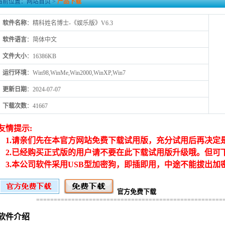
当前位置：
网站首页
>
产品下载
软件名称
：精科姓名博士-《娱乐版》V6.3
软件语言
：简体中文
文件大小
：16386KB
运行环境
：Win98,WinMe,Win2000,WinXP,Win7
更新日期
：2024-07-07
下载次数
：41667
友情提示:
1.请亲们先在本官方网站免费下载试用版，充分试用后再决定
2.已经购买正式版的用户请不要在此下载试用版升级哦。但可
3.本公司软件采用USB型加密狗，即插即用，中途不能拔出加
官方免费下载
=====================================================
软件介绍