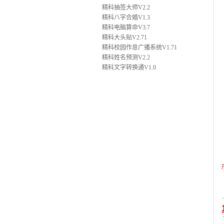
精科抽签大师V2.2
精科八字合婚V1.3
精科电脑算命V3.7
精科大头贴V2.71
精科校园作息广播系统V1.71
精科姓名预测V2.2
精科文字转换通V1.0