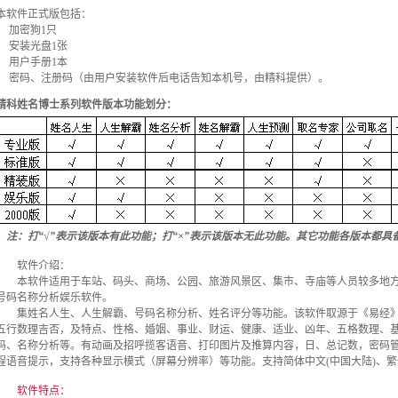
本软件正式版包括：
加密狗1只
安装光盘1张
用户手册1本
密码、注册码（由用户安装软件后电话告知本机号，由精科提供）。
精科姓名博士系列软件版本功能划分：
注：打“√”表示该版本有此功能；打“×”表示该版本无此功能。其它功能各版本都具
软件介绍：
本软件适用于车站、码头、商场、公园、旅游风景区、集市、寺庙等人员较多地方
号码名称分析娱乐软件。
集姓名人生、人生解霸、号码名称分析、姓名评分等功能。该软件取源于《易经》
五行数理吉否，及特点、性格、婚姻、事业、财运、健康、适业、凶年、五格数理、
码、名称分析等。有动画及招呼揽客语音、打印图片及推算内容，日、总记数，密码
程语音提示，支持各种显示模式（屏幕分辨率）等功能。支持简体中文(中国大陆)、繁体中文
软件特点：