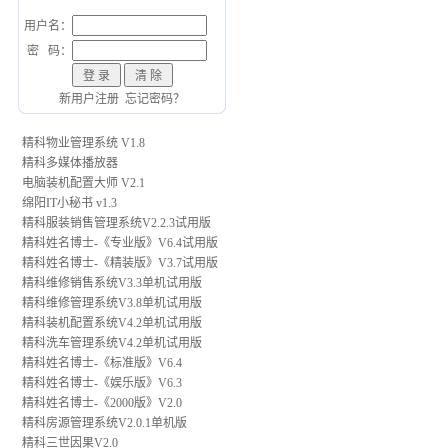
用户名：
密 码：
新用户注册
忘记密码？
精科物业管理系统 V1.8
精科多媒体播放器
电脑装机配置大师 V2.1
绵阳IT小秘书 v1.3
精科服装销售管理系统V2.2.3试用版
精科姓名博士-《专业版》V6.4试用版
精科姓名博士-《精装版》V3.7试用版
精科维修销售系统V3.3单机试用版
精科维修管理系统V3.8单机试用版
精科装机配置系统V4.2单机试用版
精科洗车管理系统V4.2单机试用版
精科姓名博士-《标准版》V6.4
精科姓名博士-《娱乐版》V6.3
精科姓名博士-《2000版》V2.0
精科房源管理系统V2.0.1单机版
精科三世因果V2.0