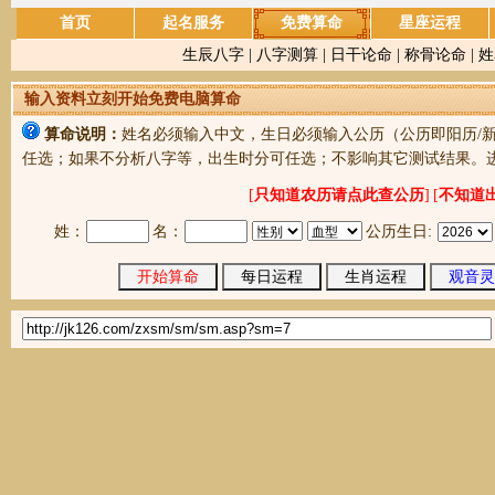
首页
起名服务
免费算命
星座运程
生辰八字
|
八字测算
|
日干论命
|
称骨论命
|
姓
输入资料立刻开始免费电脑算命
算命说明：
姓名必须输入中文，生日必须输入公历（公历即阳历/
任选；如果不分析八字等，出生时分可任选；不影响其它测试结果。
[
只知道农历请点此查公历
]
[
不知道
姓：
名：
公历生日: